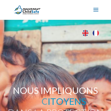
L
E
S
V
O
Y
A
G
E